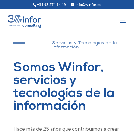
+34 93 274 14 19
info@winfor.es
Servicios y Tecnologías de la
Información
Somos Winfor,
servicios y
tecnologías de la
información
Hace más de 25 años que
c
ontribui
mos
a crear