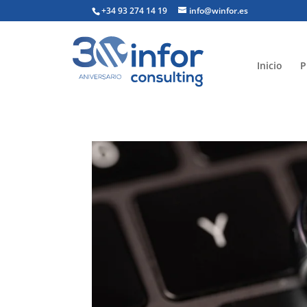
+34 93 274 14 19
info@winfor.es
Inicio
P