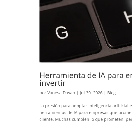
Herramienta de IA para e
invertir
por
Vanesa Dayan
|
Jul 30, 2026
|
Blog
La presión para adoptar inteligencia artificial
herramientas de IA para empresas que promete
cliente. Muchas cumplen lo que prometen, per