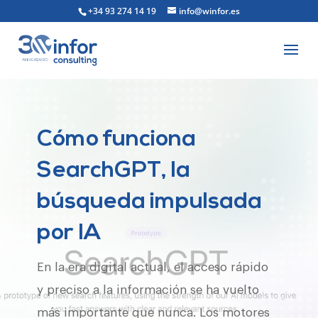
+34 93 274 14 19
info@winfor.es
Cómo funciona
SearchGPT, la
búsqueda impulsada
por IA
En la era digital actual, el acceso rápido
y preciso a la información se ha vuelto
más importante que nunca. Los motores