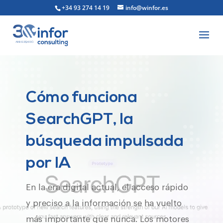
+34 93 274 14 19
info@winfor.es
Cómo funciona
SearchGPT, la
búsqueda impulsada
por IA
En la era digital actual, el acceso rápido
y preciso a la información se ha vuelto
más importante que nunca. Los motores