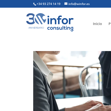
+34 93 274 14 19
info@winfor.es
Inicio
P