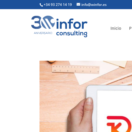
+34 93 274 14 19
info@winfor.es
Inicio
P