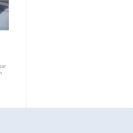
car
an