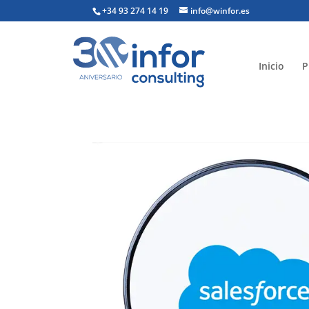
+34 93 274 14 19
info@winfor.es
Inicio
P