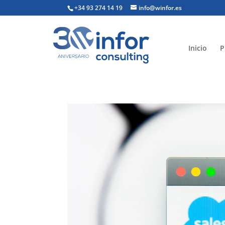
+34 93 274 14 19
info@winfor.es
Inicio
P