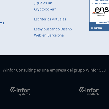
¿Qué es un
Cryptolocker?
Escritorios virtuales
ems
Estoy buscando
Diseño
Web en Barcelona
Winfor Consulting es una empresa del grupo Winfor SLU