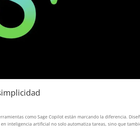
 simplicidad
herramientas como Sage Copilot están marcando la diferencia. Dise
en inteligencia artificial no solo automatiza tareas, sino que tamb