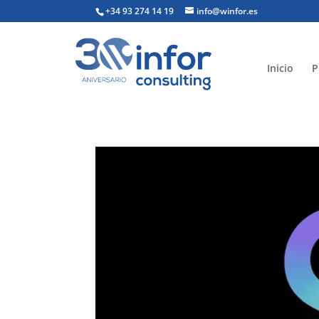
+34 93 274 14 19
info@winfor.es
Inicio
P