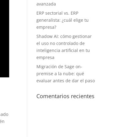
avanzada
ERP sectorial vs. ERP
generalista: ¿cuál elige tu
empresa?
Shadow AI: cómo gestionar
el uso no controlado de
inteligencia artificial en tu
empresa
Migración de Sage on-
premise a la nube: qué
evaluar antes de dar el paso
Comentarios recientes
ñado
ién