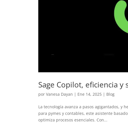
Sage Copilot, eficiencia y
por
Vanesa Dayan
|
Ene 14, 2025
|
Blog
La tecnología avanza a pasos agigantados, y 
para pymes y contables, este asistente basado 
optimiza procesos esenciales. Con...