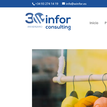
+34 93 274 14 19
info@winfor.es
Inicio
P