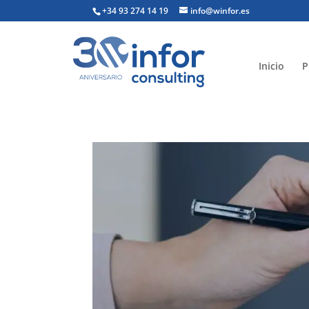
+34 93 274 14 19
info@winfor.es
Inicio
P