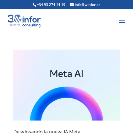
+34 93 274 14 19
info@winfor.es
Desglosando la nueva IA Meta