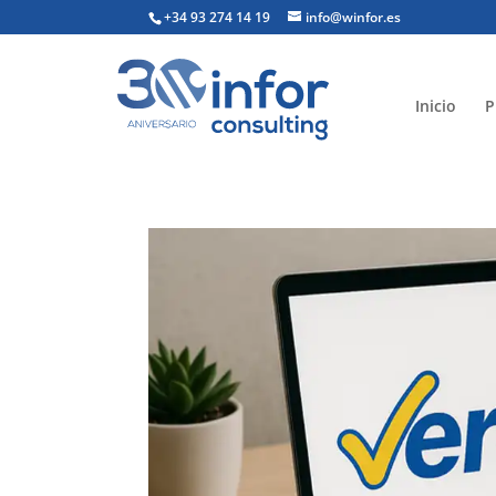
+34 93 274 14 19
info@winfor.es
Inicio
P