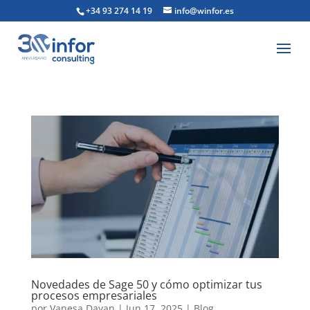
+34 93 274 14 19
info@winfor.es
Novedades de Sage 50 y cómo optimizar tus
procesos empresariales
por
Vanesa Dayan
|
Jun 17, 2025
|
Blog