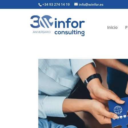
+34 93 274 14 19
info@winfor.es
Inicio
P