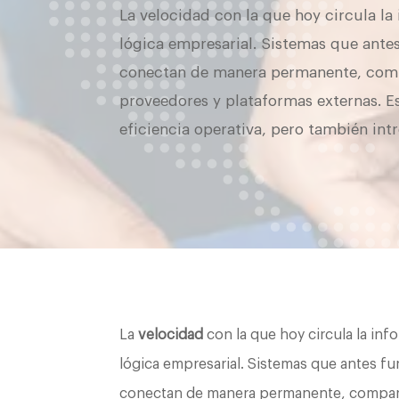
La velocidad con la que hoy circula l
lógica empresarial. Sistemas que ante
conectan de manera permanente, compa
proveedores y plataformas externas. Es
eficiencia operativa, pero también in
La
velocidad
con la que hoy circula la in
lógica empresarial. Sistemas que antes f
conectan de manera permanente, compart