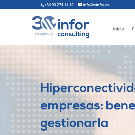
+34 93 274 14 19
info@winfor.es
Inicio
P
Hiperconectivid
empresas: bene
gestionarla