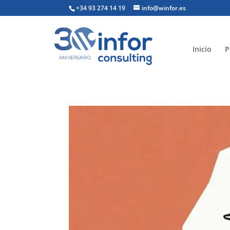
+34 93 274 14 19
info@winfor.es
Inicio
P