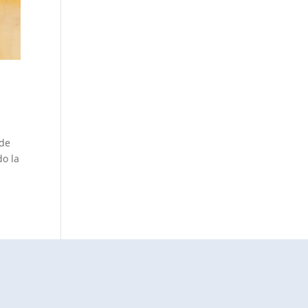
 de
do la