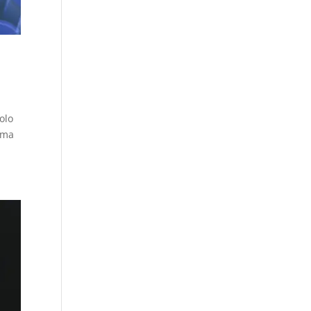
olo
rma