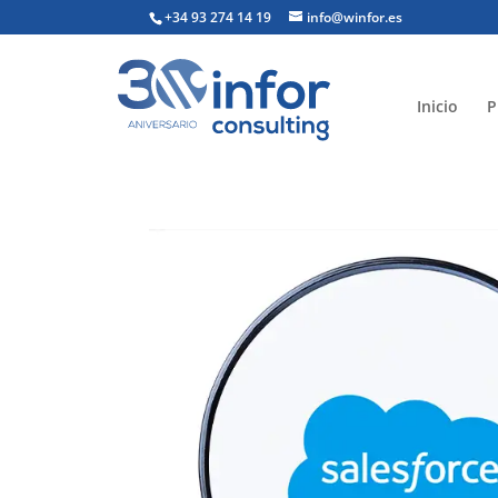
+34 93 274 14 19
info@winfor.es
Inicio
P