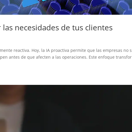
r las necesidades de tus clientes
camente reactiva. Hoy, la IA proactiva permite que las empresas no s
ipen antes de que afecten a las operaciones. Este enfoque transfo