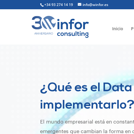
+34 93 274 14 19
info@winfor.es
Inicio
P
¿Qué es el Data
implementarlo
El mundo empresarial está en constan
emergentes que cambian la forma en q