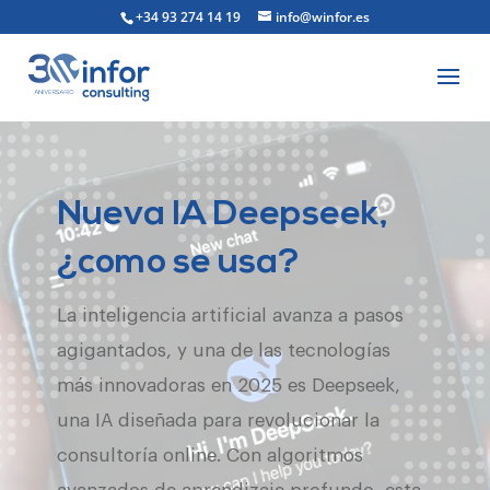
+34 93 274 14 19
info@winfor.es
Nueva IA Deepseek,
¿como se usa?
La inteligencia artificial avanza a pasos
agigantados, y una de las tecnologías
más innovadoras en 2025 es Deepseek,
una IA diseñada para revolucionar la
consultoría online. Con algoritmos