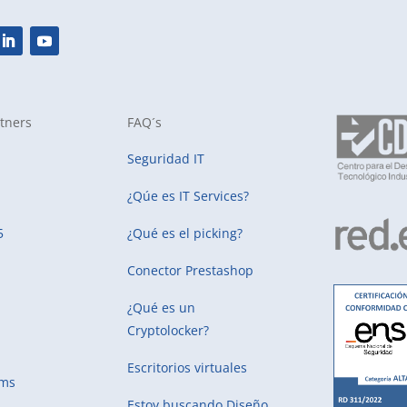
tners
FAQ´s
Seguridad IT
¿Qúe es IT Services?
5
¿Qué es el picking?
Conector Prestashop
¿Qué es un
Cryptolocker?
Escritorios virtuales
ems
Estoy buscando
Diseño