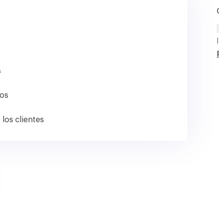
s
tos
 los clientes