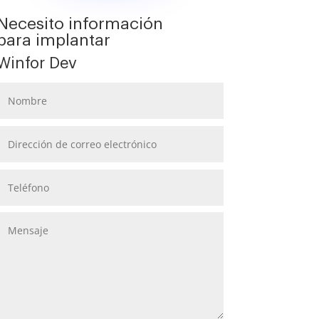
Necesito información
para implantar
Winfor Dev