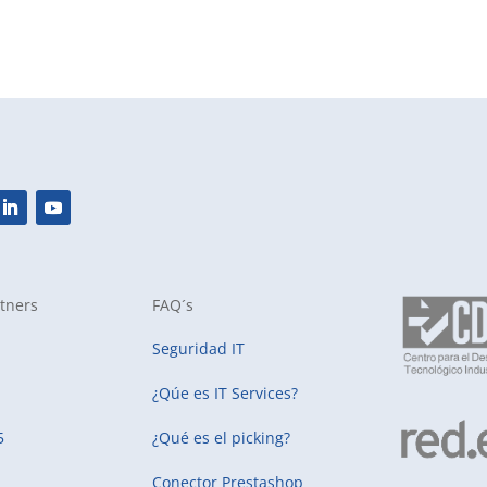
tners
FAQ´s
Seguridad IT
¿Qúe es IT Services?
5
¿Qué es el picking?
Conector Prestashop