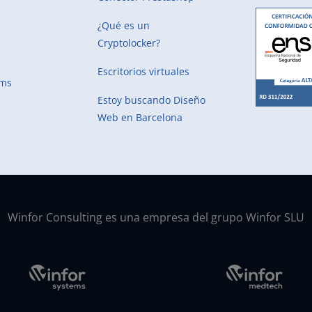
¿Qué es un
Cryptolocker?
Escritorios virtuales
ems
Estoy buscando
Diseño
Web en Barcelona
Winfor Consulting es una empresa del grupo Winfor SLU