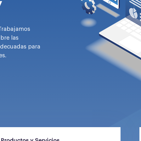
v
 Trabajamos
bre las
adecuadas para
es.
|
Productos y Servicios