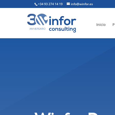
+34 93 274 14 19
info@winfor.es
Inicio
P