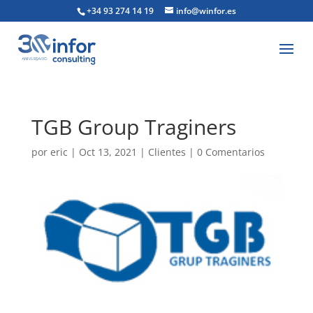
+34 93 274 14 19
info@winfor.es
TGB Group Traginers
por
eric
|
Oct 13, 2021
|
Clientes
|
0 Comentarios