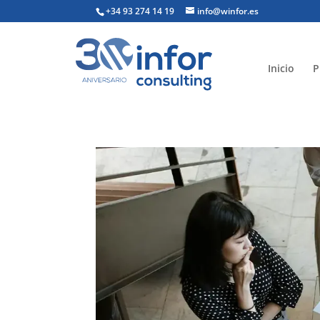
+34 93 274 14 19
info@winfor.es
Inicio
P