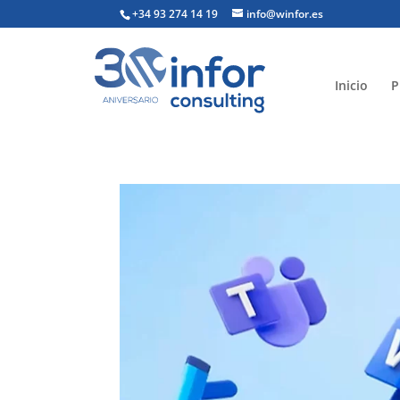
+34 93 274 14 19
info@winfor.es
Inicio
P