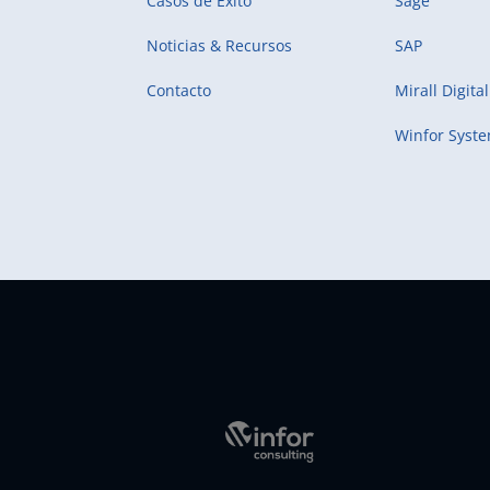
Casos de Éxito
Sage
Noticias & Recursos
SAP
Contacto
Mirall Digital
Winfor Syst