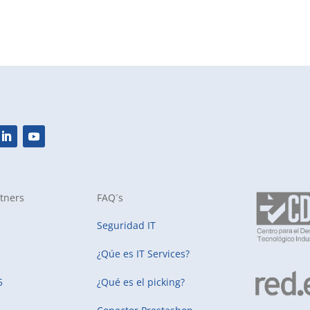
tners
FAQ´s
Seguridad IT
¿Qúe es IT Services?
5
¿Qué es el picking?