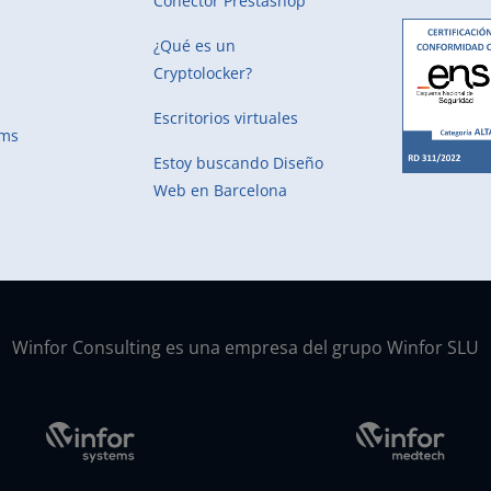
Conector Prestashop
¿Qué es un
Cryptolocker?
Escritorios virtuales
ems
Estoy buscando
Diseño
Web en Barcelona
Winfor Consulting es una empresa del grupo Winfor SLU