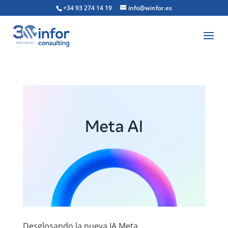
+34 93 274 14 19
info@winfor.es
Desglosando la nueva IA Meta