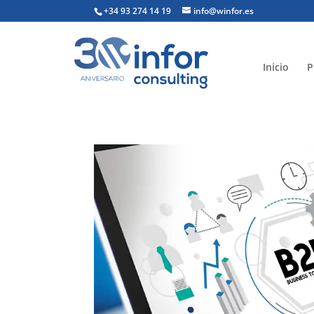
+34 93 274 14 19
info@winfor.es
Inicio
P