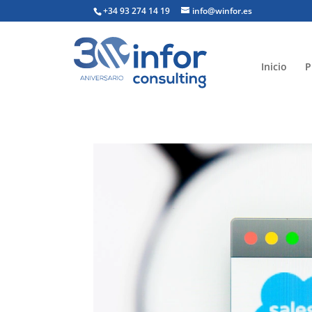
+34 93 274 14 19
info@winfor.es
Inicio
P