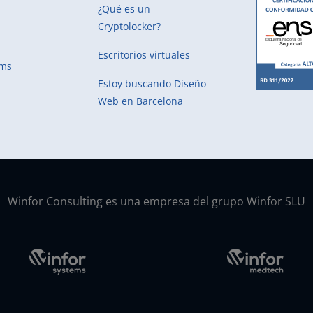
¿Qué es un
Cryptolocker?
Escritorios virtuales
ems
Estoy buscando
Diseño
Web en Barcelona
Winfor Consulting es una empresa del grupo Winfor SLU