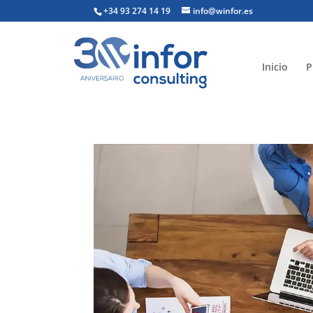
+34 93 274 14 19
info@winfor.es
Inicio
P