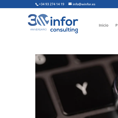
+34 93 274 14 19
info@winfor.es
Inicio
P