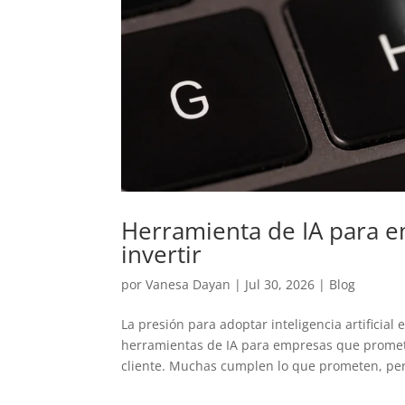
Herramienta de IA para e
invertir
por
Vanesa Dayan
|
Jul 30, 2026
|
Blog
La presión para adoptar inteligencia artificial
herramientas de IA para empresas que promete
cliente. Muchas cumplen lo que prometen, per