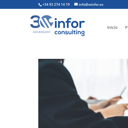
+34 93 274 14 19
info@winfor.es
Inicio
P