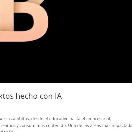
xtos hecho con IA
diversos ámbitos, desde el educativo hasta el empresarial,
creamos y consumimos contenido. Una de las áreas más impactad