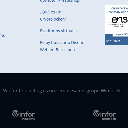
Conector Prestashop
¿Qué es un
Cryptolocker?
Escritorios virtuales
ems
Estoy buscando
Diseño
Web en Barcelona
Winfor Consulting es una empresa del grupo Winfor SLU