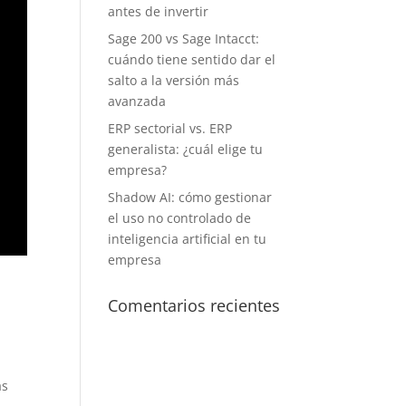
antes de invertir
Sage 200 vs Sage Intacct:
cuándo tiene sentido dar el
salto a la versión más
avanzada
ERP sectorial vs. ERP
generalista: ¿cuál elige tu
empresa?
Shadow AI: cómo gestionar
el uso no controlado de
inteligencia artificial en tu
empresa
Comentarios recientes
as