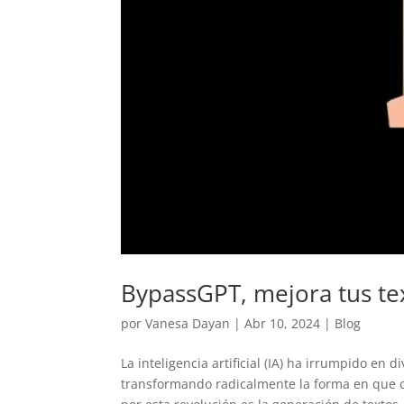
BypassGPT, mejora tus te
por
Vanesa Dayan
|
Abr 10, 2024
|
Blog
La inteligencia artificial (IA) ha irrumpido en 
transformando radicalmente la forma en que 