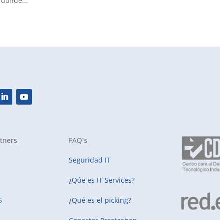
 donde...
tners
FAQ´s
Seguridad IT
¿Qúe es IT Services?
5
¿Qué es el picking?