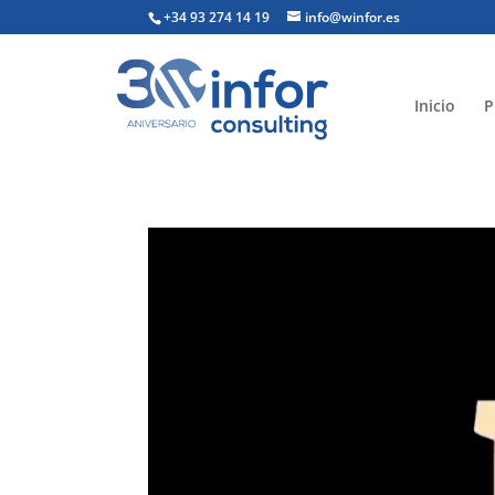
+34 93 274 14 19
info@winfor.es
Inicio
P