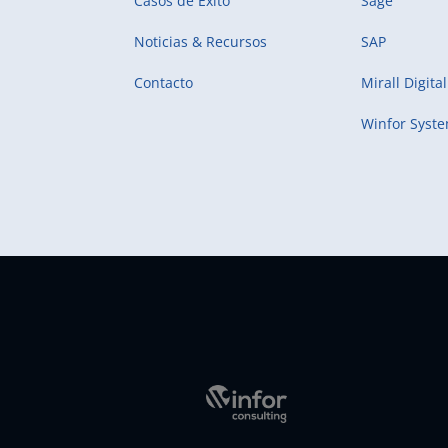
Casos de Éxito
Sage
Noticias & Recursos
SAP
Contacto
Mirall Digital
Winfor Syst