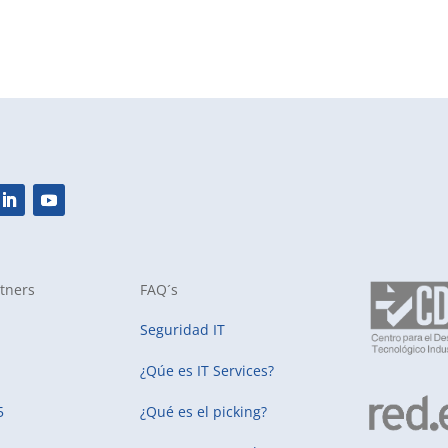
tners
FAQ´s
Seguridad IT
¿Qúe es IT Services?
5
¿Qué es el picking?