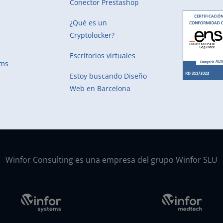
Conector Prestashop
¿Qué es un
Cryptolocker?
Escritorios virtuales
ems
Estoy buscando
Diseño
Web en Barcelona
Winfor Consulting es una empresa del grupo Winfor SLU