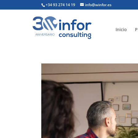
+34 93 274 14 19
info@winfor.es
Inicio
P