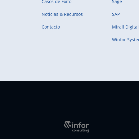
Casos de Éxito
Sage
Noticias & Recursos
SAP
Contacto
Mirall Digital
Winfor Syst