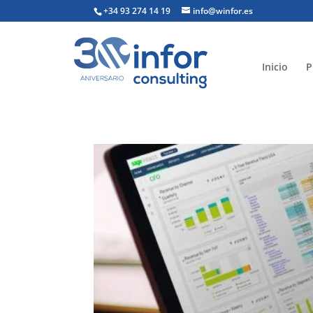
+34 93 274 14 19
info@winfor.es
Inicio
P