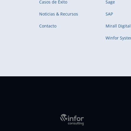
Casos de Éxito
Sage
Noticias & Recursos
SAP
Contacto
Mirall Digital
Winfor Syst