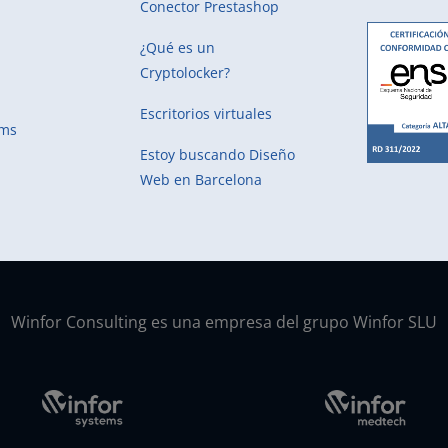
Conector Prestashop
¿Qué es un
Cryptolocker?
Escritorios virtuales
ems
Estoy buscando
Diseño
Web en Barcelona
Winfor Consulting es una empresa del grupo Winfor SLU