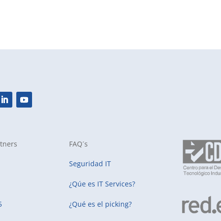
tners
FAQ´s
Seguridad IT
¿Qúe es IT Services?
5
¿Qué es el picking?