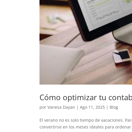
Cómo optimizar tu contab
por
Vanesa Dayan
|
Ago 11, 2025
|
Blog
El verano no es solo tiempo de vacaciones. P
convertirse en los meses ideales para ordenar l