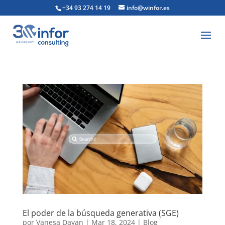
+34 93 274 14 19
info@winfor.es
El poder de la búsqueda generativa (SGE)
por
Vanesa Dayan
|
Mar 18, 2024
|
Blog