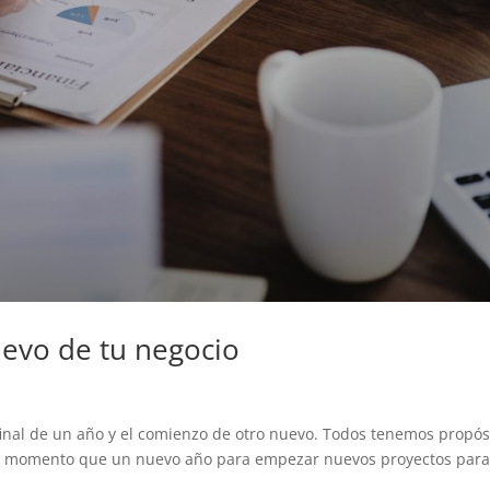
evo de tu negocio
 final de un año y el comienzo de otro nuevo. Todos tenemos propós
jor momento que un nuevo año para empezar nuevos proyectos para