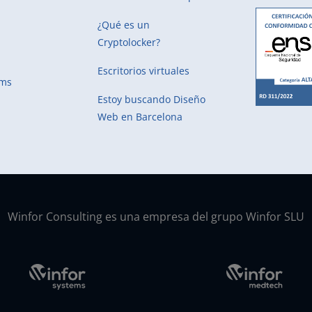
¿Qué es un
Cryptolocker?
Escritorios virtuales
ems
Estoy buscando
Diseño
Web en Barcelona
Winfor Consulting es una empresa del grupo Winfor SLU