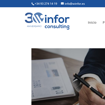
+34 93 274 14 19
info@winfor.es
Inicio
P