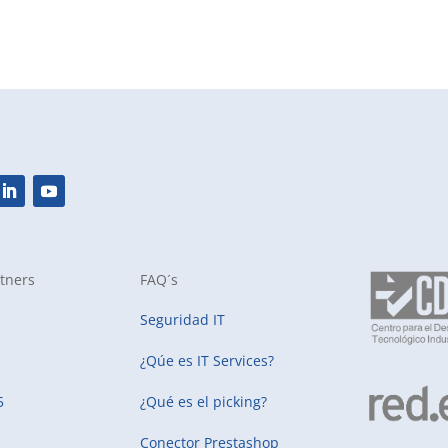
tners
FAQ´s
Seguridad IT
¿Qúe es IT Services?
5
¿Qué es el picking?
Conector Prestashop