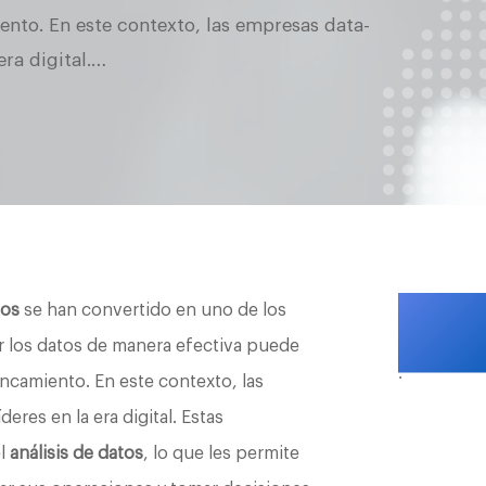
iento. En este contexto, las empresas data-
era digital.…
tos
se han convertido en uno de los
ar los datos de manera efectiva puede
.
tancamiento. En este contexto, las
res en la era digital. Estas
l
análisis de datos
, lo que les permite