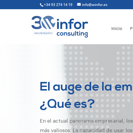
+34 93 274 14 19
info@winfor.es
Inicio
P
El auge de la e
¿Qué es?
En el actual panorama empresarial, los
más valiosos. La capacidad de usar lo