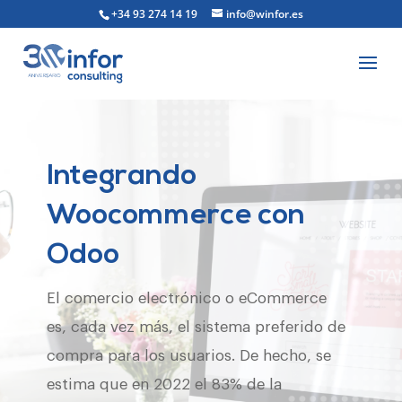
+34 93 274 14 19
info@winfor.es
Integrando
Woocommerce con
Odoo
El comercio electrónico o eCommerce
es, cada vez más, el sistema preferido de
compra para los usuarios. De hecho, se
estima que en 2022 el 83% de la