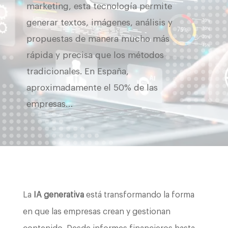
marketing, esta tecnología permite
generar textos, imágenes, análisis y
propuestas de manera mucho más
rápida y precisa que los métodos
tradicionales. En España,
aproximadamente el 50% de las
empresas…
La
IA generativa
está transformando la forma
en que las empresas crean y gestionan