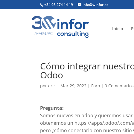
+34 93 274 14 19
info@winfor.es
Inicio
P
Cómo integrar nuestr
Odoo
por
eric
|
Mar 29, 2022
|
Foro
|
0 Comentarios
Pregunta:
Somos nuevos en odoo y queremos usar 
obtenemos un https://apps/.odoo/.com
pero ¿cómo conectarlo con nuestro sitio 