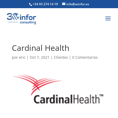
+34 93 274 14 19
info@winfor.es
Cardinal Health
por
eric
|
Oct 7, 2021
|
Clientes
|
0 Comentarios