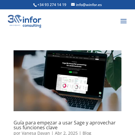
+34 93 274 14 19
info@winfor.es
Guía para empezar a usar Sage y aprovechar
sus funciones clave
por
Vanesa Dayan
|
Abr 2, 2025
|
Blog