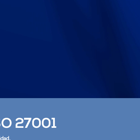
ISO 27001
idad,