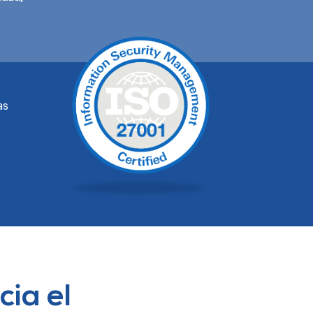
as
ia el