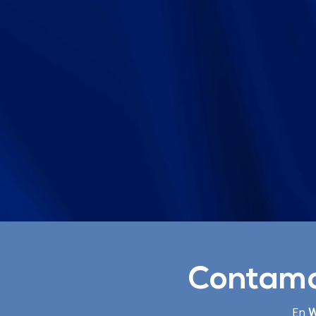
Contamos
En
W