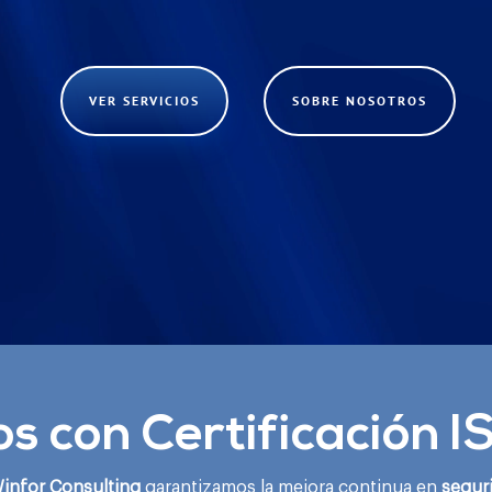
VER SERVICIOS
SOBRE NOSOTROS
 con Certificación 
infor Consulting
garantizamos la mejora continua en
segur