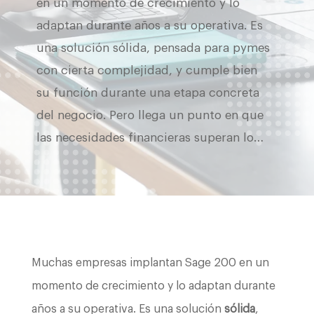
en un momento de crecimiento y lo
adaptan durante años a su operativa. Es
una solución sólida, pensada para pymes
con cierta complejidad, y cumple bien
su función durante una etapa concreta
del negocio. Pero llega un punto en que
las necesidades financieras superan lo…
Muchas empresas implantan Sage 200 en un
momento de crecimiento y lo adaptan durante
años a su operativa. Es una solución
sólida
,